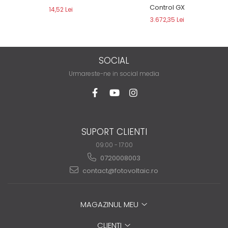
Control GX
14,52 Lei
3.672,35 Lei
SOCIAL
Urmareste-ne in social media
SUPORT CLIENTI
09:00 - 17:00
0720008003
contact@fotovoltaic.ro
MAGAZINUL MEU
CLIENTI