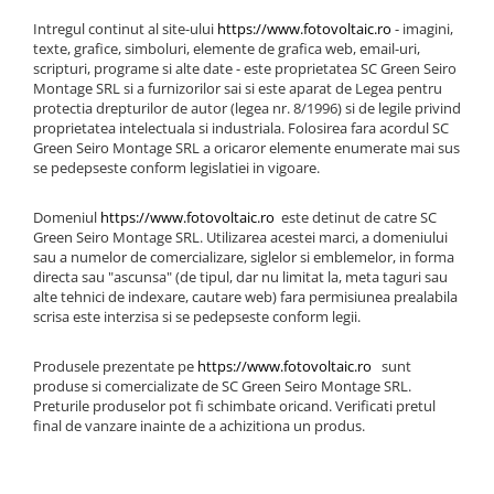
Intregul continut al site-ului
https://www.fotovoltaic.ro
- imagini,
texte, grafice, simboluri, elemente de grafica web, email-uri,
scripturi, programe si alte date - este proprietatea SC Green Seiro
Montage SRL si a furnizorilor sai si este aparat de Legea pentru
protectia drepturilor de autor (legea nr. 8/1996) si de legile privind
proprietatea intelectuala si industriala. Folosirea fara acordul SC
Green Seiro Montage SRL a oricaror elemente enumerate mai sus
se pedepseste conform legislatiei in vigoare.
Domeniul
https://www.fotovoltaic.ro
este detinut de catre SC
Green Seiro Montage SRL. Utilizarea acestei marci, a domeniului
sau a numelor de comercializare, siglelor si emblemelor, in forma
directa sau "ascunsa" (de tipul, dar nu limitat la, meta taguri sau
alte tehnici de indexare, cautare web) fara permisiunea prealabila
scrisa este interzisa si se pedepseste conform legii.
Produsele prezentate pe
https://www.fotovoltaic.ro
sunt
produse si comercializate de SC Green Seiro Montage SRL.
Preturile produselor pot fi schimbate oricand. Verificati pretul
final de vanzare inainte de a achizitiona un produs.