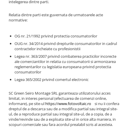
intelegerea dintre parti.
Relatia dintre parti este guvernata de urmatoarele acte
normative:
OG nr. 21/1992 privind protectia consumatorilor
OUG nr. 34/2014 privind drepturile consumatorilor in cadrul
contractelor incheiate cu profesionistii
Legea nr. 363/2007 privind combaterea practicilor incorecte
ale comerciantilor in relatia cu consumatorii si armonizarea
reglementarilor cu legislatia europeana privind protectia
consumatorilor
Legea 365/2002 privind comertul electronic
SC Green Seiro Montage SRL garanteaza utilizatorului acces
limitat, in interes personal (efectuarea de comenzi online,
informare), pe site-ul
https://www.fotovoltaic.ro
si nu ii confera
dreptul de a descarca sau de a modifica partial sau integral site-
ul, de a reproduce partial sau integral site-ul, de a copia, de a
vinde/revinde sau de a exploata site-ul in orice alta maniera, in
scopuri comerciale sau fara acordul prealabil scris al acesteia.