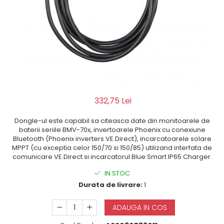
332,75 Lei
Dongle-ul este capabil sa citeasca date din monitoarele de
baterii seriile BMV-70x, invertoarele Phoenix cu conexiune
Bluetooth (Phoenix inverters VE.Direct), incarcatoarele solare
MPPT (cu exceptia celor 150/70 si 150/85) utilizand interfata de
comunicare VE.Direct si incarcatorul Blue Smart IP65 Charger.
IN STOC
Durata de livrare:
1
ADAUGA IN COS