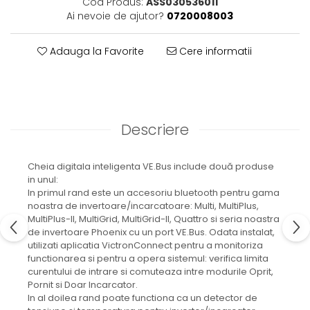
Cod Produs:
ASS030536011
Ai nevoie de ajutor?
0720008003
Adauga la Favorite
Cere informatii
Descriere
Cheia digitala inteligenta VE.Bus include două produse
in unul:
In primul rand este un accesoriu bluetooth pentru gama
noastra de invertoare/incarcatoare: Multi, MultiPlus,
MultiPlus-II, MultiGrid, MultiGrid-II, Quattro si seria noastra
de invertoare Phoenix cu un port VE.Bus. Odata instalat,
utilizati aplicatia VictronConnect pentru a monitoriza
functionarea si pentru a opera sistemul: verifica limita
curentului de intrare si comuteaza intre modurile Oprit,
Pornit si Doar Incarcator.
In al doilea rand poate functiona ca un detector de