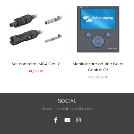
Set conectori MC4 Evo-2
Monitorizare on-line Color
Control GX
14,52 Lei
3.672,35 Lei
SOCIAL
Urmareste-ne in social media