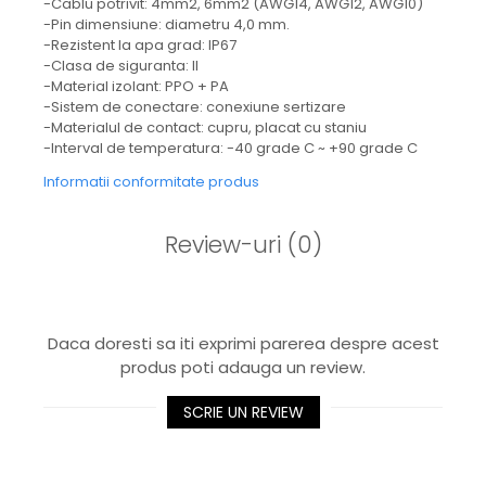
-Cablu potrivit: 4mm2, 6mm2 (AWG14, AWG12, AWG10)
-Pin dimensiune: diametru 4,0 mm.
-Rezistent la apa grad: IP67
-Clasa de siguranta: II
-Material izolant: PPO + PA
-Sistem de conectare: conexiune sertizare
-Materialul de contact: cupru, placat cu staniu
-Interval de temperatura: -40 grade C ~ +90 grade C
Informatii conformitate produs
Review-uri
(0)
Daca doresti sa iti exprimi parerea despre acest
produs poti adauga un review.
SCRIE UN REVIEW