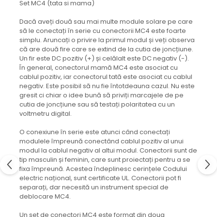
Set MC4 (tata si mama)
Dacă aveți două sau mai multe module solare pe care
să le conectați în serie cu conectorii MC4 este foarte
simplu. Aruncați o privire la primul modul și veți observa
că are două fire care se extind de la cutia de joncțiune.
Un fir este DC pozitiv (+) și celălalt este DC negativ (-).
În general, conectorul mamă MC4 este asociat cu
cablul pozitiv, iar conectorul tată este asociat cu cablul
negativ. Este posibil să nu fie întotdeauna cazul. Nu este
gresit ci chiar o idee bună să priviți marcajele de pe
cutia de joncțiune sau să testați polaritatea cu un
voltmetru digital.
O conexiune în serie este atunci când conectați
modulele împreună conectând cablul pozitiv al unui
modul la cablul negativ al altui modul. Conectorii sunt de
tip masculin și feminin, care sunt proiectați pentru a se
fixa împreună. Acestea îndeplinesc cerințele Codului
electric național, sunt certificate UL. Conectorii pot fi
separați, dar necesită un instrument special de
deblocare MC4.
Un set de conectori MC4 este format din doua