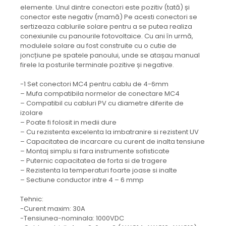
elemente. Unul dintre conectori este pozitiv (tată) și
conector este negativ (mamă) Pe acesti conectori se
sertizeaza cablurile solare pentru a se putea realiza
conexiunile cu panourile fotovoltaice. Cu ani în urmă,
modulele solare au fost construite cu o cutie de
joncțiune pe spatele panoului, unde se atașau manual
firele la posturile terminale pozitive și negative.
-1 Set conectori MC4 pentru cablu de 4-6mm
– Mufa compatibila normelor de conectare MC4
– Compatibil cu cabluri PV cu diametre diferite de
izolare
– Poate fi folosit in medii dure
– Cu rezistenta excelenta la imbatranire si rezistent UV
– Capacitatea de incarcare cu curent de inalta tensiune
– Montaj simplu si fara instrumente sofisticate
– Puternic capacitatea de forta si de tragere
– Rezistenta la temperaturi foarte joase si inalte
– Sectiune conductor intre 4 – 6 mmp
Tehnic:
-Curent maxim: 30A
-Tensiunea-nominala: 1000VDC