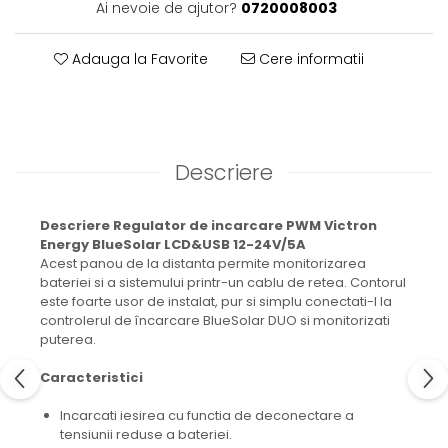
Ai nevoie de ajutor?
0720008003
Adauga la Favorite
Cere informatii
Descriere
Descriere Regulator de incarcare PWM Victron
Energy BlueSolar LCD&USB 12-24V/5A
Acest panou de la distanta permite monitorizarea
bateriei si a sistemului printr-un cablu de retea. Contorul
este foarte usor de instalat, pur si simplu conectati-l la
controlerul de încarcare BlueSolar DUO si monitorizati
puterea.
Caracteristici
Incarcati iesirea cu functia de deconectare a
tensiunii reduse a bateriei.