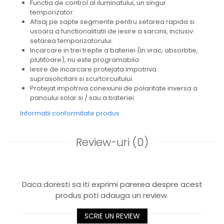
Functia de control al iluminatului, un singur
temporizator.
Afisaj pe sapte segmente pentru setarea rapida si
usoara a functionalitatii de iesire a sarcinii, inclusiv
setarea temporizatorului.
Incarcare in trei trepte a bateriei (in vrac, absorbtie,
plutitoare), nu este programabila.
Iesire de incarcare protejata impotriva
suprasolicitarii si scurtcircuitului.
Protejat impotriva conexiunii de polaritate inversa a
panoului solar si / sau a bateriei.
Informatii conformitate produs
Review-uri
(0)
Daca doresti sa iti exprimi parerea despre acest
produs poti adauga un review.
SCRIE UN REVIEW