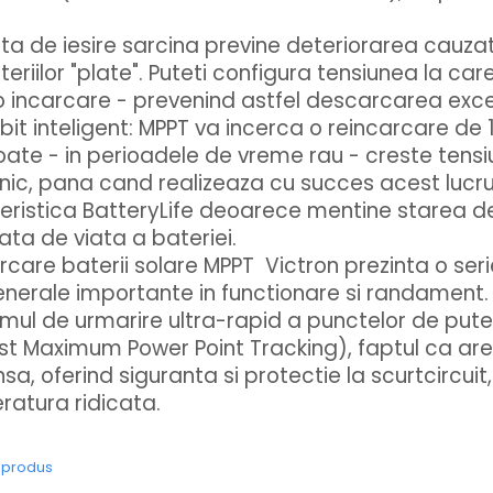
nta de iesire sarcina previne deteriorarea cauza
eriilor "plate". Puteti configura tensiunea la car
incarcare - prevenind astfel descarcarea exce
ci bit inteligent: MPPT va incerca o reincarcare de
poate - in perioadele de vreme rau - creste tens
lnic, pana cand realizeaza cu succes acest lucr
ristica BatteryLife deoarece mentine starea d
ta de viata a bateriei.
rcare baterii solare MPPT Victron prezinta o ser
enerale importante in functionare si randament.
mul de urmarire ultra-rapid a punctelor de pu
ast Maximum Power Point Tracking), faptul ca are
sa, oferind siguranta si protectie la scurtcircuit
ratura ridicata.
e produs