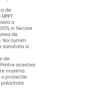
ta de
e MPPT
siva a
 100% in fiecare
iunea de
u. Noi numim
e sanatate si
ie de
 Printre acestea
tere maxima
 o protectie
, polaritate