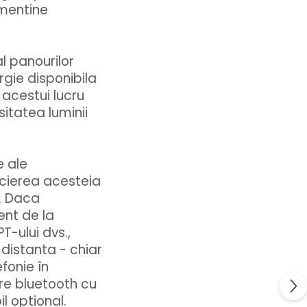
 mentine
al panourilor
rgie disponibila
 acestui lucru
sitatea luminii
e ale
ocierea acesteia
t. Daca
ent de la
-ului dvs.,
 distanta - chiar
fonie în
ere bluetooth cu
l optional.