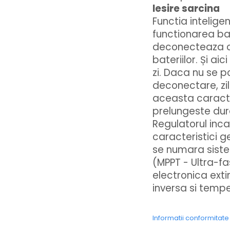
Iesire sarcina
Functia intelige
functionarea bat
deconecteaza o 
bateriilor. Și ai
zi. Daca nu se 
deconectare, zi
aceasta caracte
prelungeste dura
Regulatorul inca
caracteristici g
se numara siste
(MPPT - Ultra-f
electronica extin
inversa si tempe
Informatii conformitat