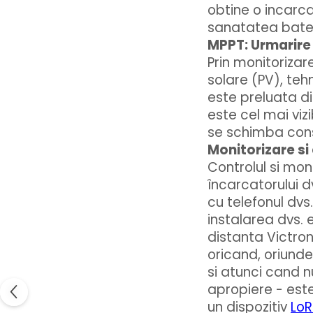
obtine o incarca
sanatatea bateri
MPPT: Urmarire
Prin monitorizare
solare (PV), teh
este preluata di
este cel mai vizi
se schimba con
Monitorizare si
Controlul si moni
încarcatorului d
cu telefonul dvs
instalarea dvs.
distanta Victron
oricand, oriunde;
si atunci cand n
apropiere - este
un dispozitiv
Lo