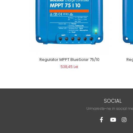
Regulator MPPT BlueSolar 75/10
Reg
538,45 Lei
SOCIAL
Urmareste-ne in social m