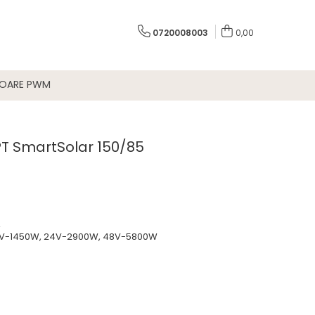
0720008003
0,00
TOARE PWM
PT SmartSolar 150/85
A
 12V-1450W, 24V-2900W, 48V-5800W