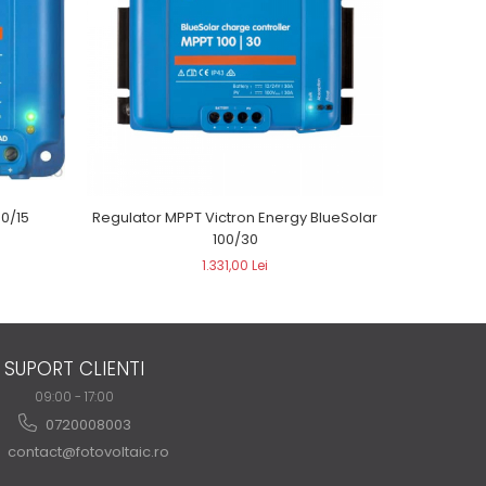
00/15
Regulator MPPT Victron Energy BlueSolar
Regula
100/30
1.331,00 Lei
SUPORT CLIENTI
09:00 - 17:00
0720008003
contact@fotovoltaic.ro