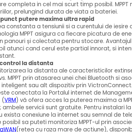
re completa in cel mai scurt timp posibil. MPPT
ilor, prelungind durata de viata a bateriei.
 punct putere maxima ultra rapid
a constanta a tensiunii si a curentului de iesire 
nologia MPPT asigura ca fiecare picatura de ene
n panouri și colectata pentru stocare. Avantajul
bil atunci cand cerul este partial innorat, si inten
stant.
 control la distanta
torizarea la distanta ale caracteristicilor extins
vs. MPPT prin atasarea unei chei Bluetooth si as
. inteligent sau alt dispozitiv prin VictronConnec
 este conectata la Portalul internet de Managem
 (
VRM
) vă ofera acces la puterea maxima a MPPT
 ambele servicii sunt gratuite. Pentru instalari la
u exista conexiune la internet sau semnal de tele
 posibil sa puteti monitoriza MPPT-ul prin asoci
RaWAN
(retea cu raza mare de actiune), disponibi