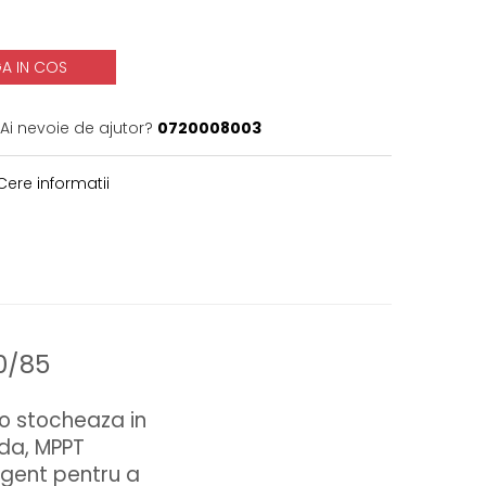
A IN COS
Ai nevoie de ajutor?
0720008003
ere informatii
0/85
 o stocheaza in
ida, MPPT
igent pentru a