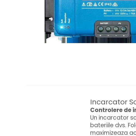
Incarcator S
Controlere de 
Un incarcator so
bateriile dvs. F
maximizeaza ace