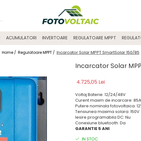
I
ACUMULATORI
INVERTOARE
REGULATOARE MPPT
REGULA
Incarcator Solar MPPT SmartSolar 150/85
Home /
Regulatoare MPPT /
Incarcator Solar MP
4.725,05 Lei
Voltaj Baterie: 12/24/48V
Curent maxim de incarcare: 85
Putere nominala fotovoltaica:
Tensiunea maxima solara: 150V
Iesire programabila DC: Nu
Conexiune bluetooth: Da
GARANTIE 5 ANI
IN STOC