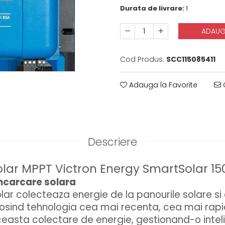
Durata de livrare:
1
ADAUG
Cod Produs:
SCC115085411
Adauga la Favorite
C
Descriere
olar MPPT Victron Energy SmartSolar 15
incarcare solara
lar colecteaza energie de la panourile solare si
olosind tehnologia cea mai recenta, cea mai rap
asta colectare de energie, gestionand-o intel