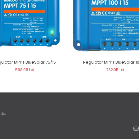
Regulator MPPT BlueSolar 1
ulator MPPT BlueSolar 75/15
732,05 Lei
598,95 Lei
edia