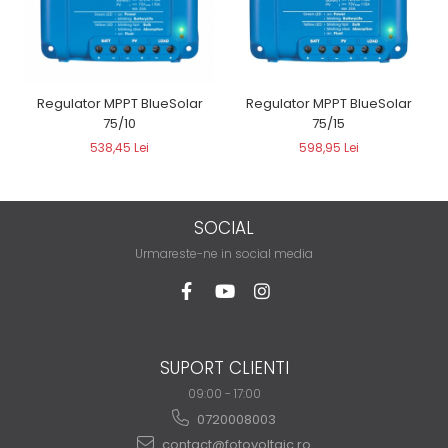
Regulator MPPT BlueSolar
Regulator MPPT BlueSolar
75/10
75/15
538,45 Lei
598,95 Lei
SOCIAL
Urmareste-ne in social media
SUPORT CLIENTI
09:00 - 17:00
0720008003
contact@fotovoltaic.ro