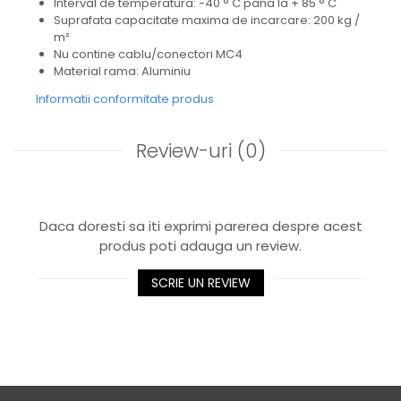
Interval de temperatura: -40 ° C pana la + 85 ° C
Suprafata capacitate maxima de incarcare: 200 kg /
m²
Nu contine cablu/conectori MC4
Material rama: Aluminiu
Informatii conformitate produs
Review-uri
(0)
Daca doresti sa iti exprimi parerea despre acest
produs poti adauga un review.
SCRIE UN REVIEW