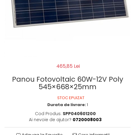
465,85 Lei
Panou Fotovoltaic 60W-12V Poly
545×668×25mm
STOC EPUIZAT
Durata de livrare:
1
Cod Produs:
SPP040601200
Ai nevoie de ajutor?
0720008003