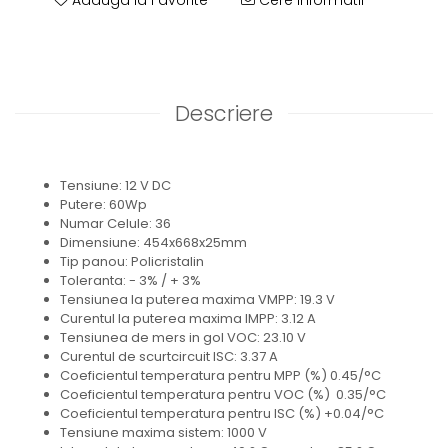
Adauga la Favorite
Cere informatii
Descriere
Tensiune: 12 V DC
Putere: 60Wp
Numar Celule: 36
Dimensiune: 454x668x25mm
Tip panou: Policristalin
Toleranta: - 3% / + 3%
Tensiunea la puterea maxima VMPP: 19.3 V
Curentul la puterea maxima IMPP: 3.12 A
Tensiunea de mers in gol VOC: 23.10 V
Curentul de scurtcircuit ISC: 3.37 A
Coeficientul temperatura pentru MPP (%) 0.45/°C
Coeficientul temperatura pentru VOC (%) 0.35/°C
Coeficientul temperatura pentru ISC (%) +0.04/°C
Tensiune maxima sistem: 1000 V