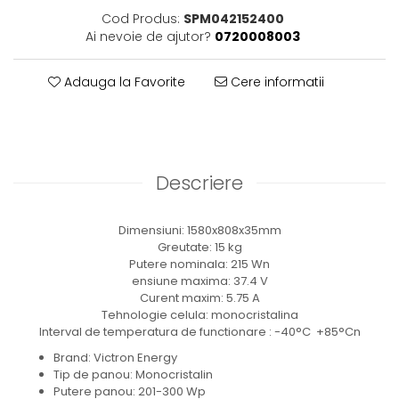
Cod Produs:
SPM042152400
Ai nevoie de ajutor?
0720008003
Adauga la Favorite
Cere informatii
Descriere
Dimensiuni: 1580x808x35mm
Greutate: 15 kg
Putere nominala: 215 Wn
ensiune maxima: 37.4 V
Curent maxim: 5.75 A
Tehnologie celula: monocristalina
Interval de temperatura de functionare : -40°C +85°C
n
Brand: Victron Energy
Tip de panou: Monocristalin
Putere panou: 201-300 Wp