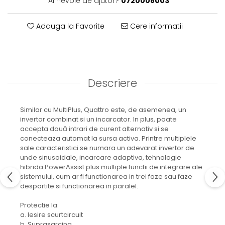
Ai nevoie de ajutor?
0720008003
Adauga la Favorite
Cere informatii
Descriere
Similar cu MultiPlus, Quattro este, de asemenea, un
invertor combinat si un incarcator. In plus, poate
accepta două intrari de curent alternativ si se
conecteaza automat la sursa activa. Printre multiplele
sale caracteristici se numara un adevarat invertor de
unde sinusoidale, incarcare adaptiva, tehnologie
hibrida PowerAssist plus multiple functii de integrare ale
sistemului, cum ar fi functionarea in trei faze sau faze
despartite si functionarea in paralel.
Protectie la:
a. Iesire scurtcircuit
b. Suprasarcina