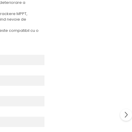
 deteriorare a
 trackere MPPT,
iind nevoie de
este compatibil cu o