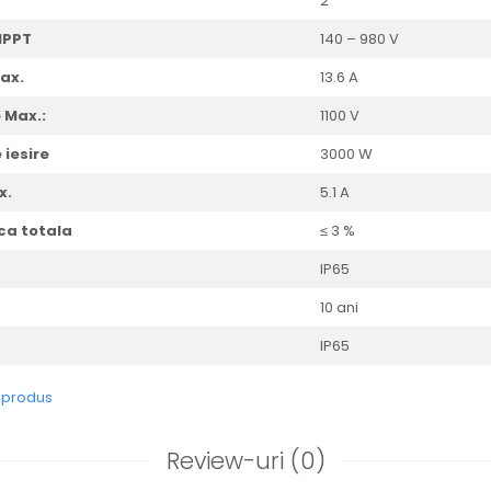
2
MPPT
140 – 980 V
ax.
13.6 A
 Max.:
1100 V
 iesire
3000 W
x.
5.1 A
ca totala
≤ 3 %
IP65
10 ani
IP65
e produs
Review-uri
(0)