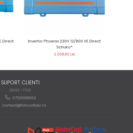
E.Direct
Invertor Phoenix 230V 12/800 VE.Direct
Invertor 
Schuko*
2.008,60 Lei
SUPORT CLIENTI
09:00 - 17:00
0720008003
contact@fotovoltaic.ro