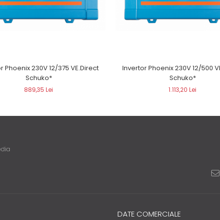
or Phoenix 230V 12/375 VE.Direct
Invertor Phoenix 230V 12/500 V
Schuko*
Schuko*
889,35 Lei
1.113,20 Lei
edia
DATE COMERCIALE