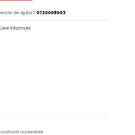
nevoie de ajutor?
0720008003
ere informatii
constructii rezidentiale