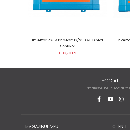
Invertor 230V Phoenix 12/250 VE.Direct
Invert
Schuko*
689,70 Lei
SOCIAL
Urmareste-ne in social m
MAGAZINUL MEU
CLIENTI