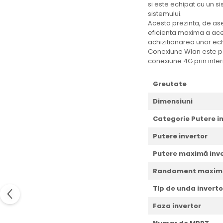
si este echipat cu un s
sistemului.
Acesta prezinta, de ase
eficienta maxima a aces
achizitionarea unor ec
Conexiune Wlan este po
conexiune 4G prin inte
Greutate
Dimensiuni
Categorie Putere i
Putere invertor
Putere maximă inve
Randament maxim 
TIp de unda inverto
Faza invertor