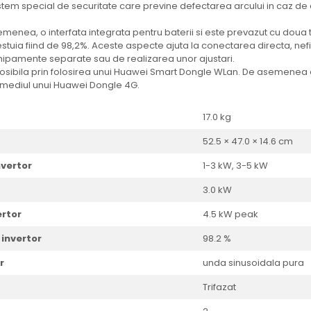
istem special de securitate care previne defectarea arcului in caz de
menea, o interfata integrata pentru baterii si este prevazut cu doua
tuia fiind de 98,2%. Aceste aspecte ajuta la conectarea directa, nef
hipamente separate sau de realizarea unor ajustari.
sibila prin folosirea unui Huawei Smart Dongle WLan. De asemenea 
rmediul unui Huawei Dongle 4G.
17.0 kg
52.5 × 47.0 × 14.6 cm
nvertor
1-3 kW, 3-5 kW
3.0 kW
rtor
4.5 kW peak
invertor
98.2 %
r
unda sinusoidala pura
Trifazat