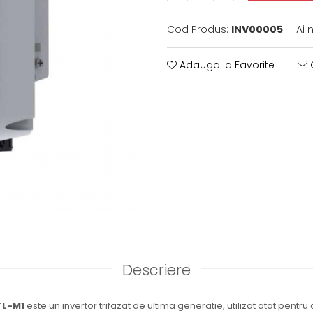
Cod Produs:
INV00005
Ai 
Adauga la Favorite
C
Descriere
TL-M1
este un invertor trifazat de ultima generatie, utilizat atat pentru 