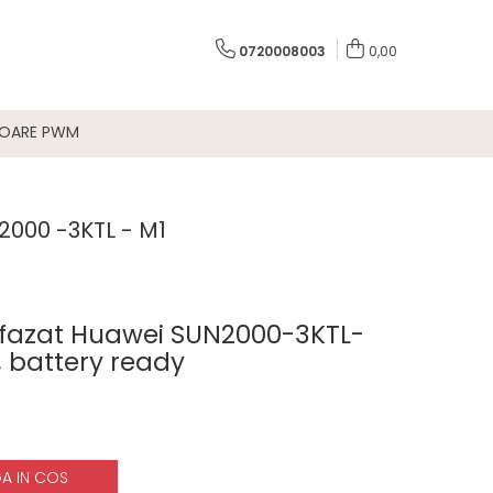
0720008003
0,00
TOARE PWM
2000 -3KTL - M1
trifazat Huawei SUN2000-3KTL-
, battery ready
A IN COS