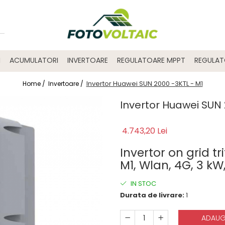
I
ACUMULATORI
INVERTOARE
REGULATOARE MPPT
REGULA
Invertor Huawei SUN 2000 -3KTL - M1
Home /
Invertoare /
Invertor Huawei SUN 
4.743,20 Lei
Invertor on grid 
M1, Wlan, 4G, 3 kW
IN STOC
Durata de livrare:
1
ADAUG