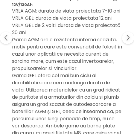
12V/130Ah
VRLA AGM: durata de viata proiectata 7-10 ani
VRLA GEL: durata de viata proiectata 12 ani
VRLA GEL de 2 volti: durata de viata proiectată
20 ani
Gama AGM are o rezistenta interna scazuta,
motiv pentru care este convenabil de folosit în
cazul unor aplicatii ce necesita curent de
sarcina mare, cum este cazul invertoarelor,
propulsoarelor si vinciurilor.
Gama GEL ofera cel mai bun ciclu al
durabilitatii si are cea mai lunga durata de
viata. Utilizarea materialelor cu un grad ridicat
de puritate si a armaturilor din calciu si plumb
asigura un grad scazut de autodescarcare a
bateriilor AGM şi GEL, ceea ce inseamna ca, pe
parcursul unor lungi perioade de timp, nu se
vor descarca. Ambele game au borne plate
din cupru, cu gauri filetate M8, care asigura cel