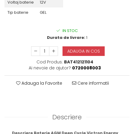
Voltaj baterie
12V
Tip baterie
GEL
IN STOC
Durata de livrare:
1
ADAUGA IN COS
Cod Produs:
BAT412121104
Ai nevoie de ajutor?
0720008003
Adauga la Favorite
Cere informatii
Descriere
Descriere Baterie AGM Deep Cycle Victron Energy